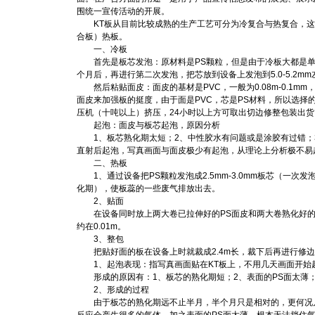
围统一宣传活动的开展。
KT板从目前比较成熟的生产工艺可分为冷复合与热复合，这
合板）热板。
一、冷板
首先是板芯发泡：原材料是PS颗粒，但是由于冷板大都是单层
个月后，再进行第二次发泡，把芯放到设备上发泡到5.0-5.2
然后粘贴面皮：面皮的基材是PVC，一般为0.08m-0.1mm，0.9×
面皮来加强板的挺度，由于面是PVC，芯是PS材料，所以选
压机（十吨以上）挤压，24小时以上方可取出切边修整包装出货
起泡：面皮与板芯起泡，原因分析
1、板芯熟化期太短；2、中性胶水有问题或是涂胶有过错；
直射后起泡，写真画面与面皮极少有起泡，从理论上分析极不易
二、热板
1、通过设备把PS颗粒发泡成2.5mm-3.0mm板芯（一次
化期），使板蕊的一些废气排放出去。
2、贴面
在设备同时放上两大卷已拉伸好的PS面皮和两大卷熟化好的
约在0.01m。
3、整包
把贴好面的板在设备上时就裁成2.4m长，裁下后再进行修边，整
1、起泡表现：指写真画面贴在KT板上，不用几天画面开始
形成的原因有：1、板芯的熟化期短；2、表面的PS面太薄；
2、形成的过程
由于板芯的熟化期远不止半月，半个月只是相对的，更何况几